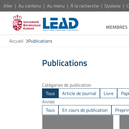
Aller
Au contenu
Au menu
À la recherche
Dyslexie
C
MEMBRES
Accueil
Publications
Publications
Catégories de publication
Tous
Article de Journal
Livre
Pap
Année
Tous
En cours de publication
Prepri