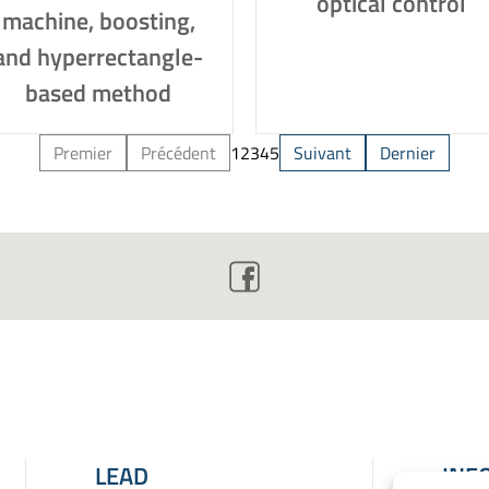
optical control
machine, boosting,
and hyperrectangle-
based method
Premier
Précédent
1
2
3
4
5
Suivant
Dernier
LEAD
INF