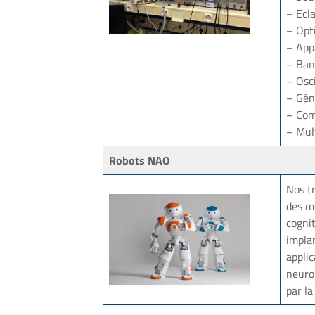
– Ecla
– Opt
– App
– Ban
– Osc
– Gén
– Com
– Mul
Robots NAO
Nos t
des m
cognit
impla
appli
neuro
par la