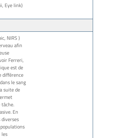
i, Eye link)
ic, NIRS )
erveau afin
teuse
oir Ferreri,
nique est de
e différence
 dans le sang
a suite de
 permet
e tâche.
asive. En
s diverses
 populations
 les