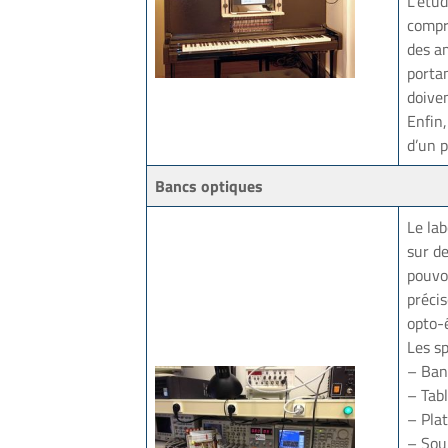
L’étu
compr
des am
portan
doive
Enfin,
d’un 
Bancs optiques
Le lab
sur de
pouvo
préci
opto-é
Les s
– Ban
– Tabl
– Pla
– Sour