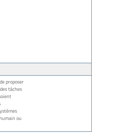
 de proposer
des tâches
soient
s
 systèmes
 humain ou