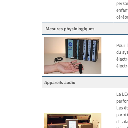
perso
enfan
céréb
Mesures physiologiques
Pour 
du sy
élect
élect
Appareils audio
Le LE
perfo
Les é
paroi 
d’isol