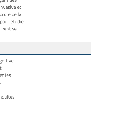
invasive et
ordre de la
 pour étudier
euvent se
gnitive
t
et les
s
nduites.