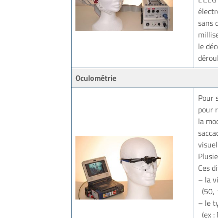
élect
sans d
milli
le déc
déroul
Oculométrie
Pour s
pour r
la mod
saccad
visuel
Plusie
Ces d
– la v
(50, 
– le t
(ex : 