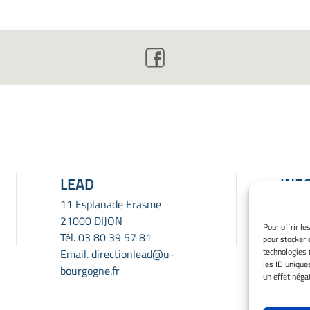
LEAD
INF
LÉG
11 Esplanade Erasme
21000 DIJON
Menti
Pour offrir l
Tél.
03 80 39 57 81
pour stocker 
Gérer
technologies 
Email.
directionlead@u-
Politi
les ID unique
bourgogne.fr
Déclar
un effet négat
confid