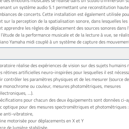
de des émotions musicales se réalise dans un studio d’immersion s
enant un système audio 5.1 permettant une reconstitution haute
biances de concerts. Cette installation est également utilisée po
t sur la perception de la spatialisation sonore, dans lesquelles les
nt apprendre les règles de déplacement des sources sonores dans l
 l’étude de la performance musicale et de la lecture à vue, se réalis
piano Yamaha midi couplé à un système de capture des mouvements
oratoire réalise des expériences de vision sur des sujets humains 
s rétines artificielles neuro-inspirées pour lesquelles il est nécess
ir contrôler les paramètres physiques et de les mesurer (source d
se monochrome ou couleur, mesures photométriques, mesures
lectroniques, …).
pécifications pour chacun des deux équipements sont données ci-ap
c optique pour des mesures spectrométriques et photométriques :
e anti-vibratoire,
tine motorisée pour déplacements en X et Y
ce de lumière stabilisée,