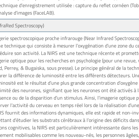
echnique d’enregistrement utilisée : capture du reflet cornéen (Tobi
alyse d’images (FaceLAB).
fraRed Spectroscopy)
erie spectroscopique proche infrarouge (Near Infrared Spectroscop
ne technique qui consiste à mesurer l’oxygénation d’une zone du c
déduire son activité. La NIRS est une technique récente et promet
erie optique pour les recherches en psychologie (pour une revue, v
, Perrey, & Bugaiska, sous presse). Le principe général de la tech
er la différence de luminosité entre les différents détecteurs. Un
inosité est le résultat d’une plus grande concentration d’oxygène
imité des neurones, signifiant que les neurones ont été activés à l
sence ou de la disparition d’un stimulus. Ainsi, l’imagerie optique
rver l’activité du cerveau en temps réel lors de la réalisation d’un
RS fournit des informations dynamiques, elle est rapide et non-inv
tant d’étudier les substrats cérébraux à l’origine des déficits dan
ons cognitives, la NIRS est particulièrement intéressante dans les
cilement mobilisables comme les nouveau-nés, les personnes âgées,