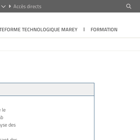
R
Accès directs
TEFORME TECHNOLOGIQUE MAREY
FORMATION
 le
ab
lyse des
açant des