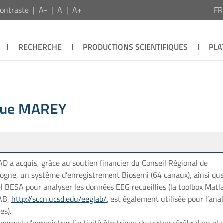
ontraste
A-
A
A+
F
RECHERCHE
PRODUCTIONS SCIENTIFIQUES
PLA
ique MAREY
AD a acquis, grâce au soutien financier du Conseil Régional de
ogne, un système d’enregistrement Biosemi (64 canaux), ainsi que
el BESA pour analyser les données EEG recueillies (la toolbox Matl
AB,
http://sccn.ucsd.edu/eeglab/
, est également utilisée pour l’ana
es).
permet d’enregistrer l’activité électrique du cortex cérébral en pl