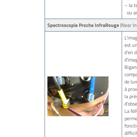
– la t
ou an
Spectroscopie Proche InfraRouge
(Near In
L’imag
est u
d’en 
d’imag
Bigand
compar
de lum
à prox
la pré
d’obse
La NI
permet
foncti
diffi