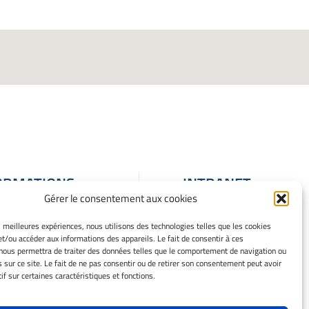
ORMATIONS
INTRANET
Gérer le consentement aux cookies
ALES
ons Légales
es meilleures expériences, nous utilisons des technologies telles que les cookies
et/ou accéder aux informations des appareils. Le fait de consentir à ces
 mes cookies
nous permettra de traiter des données telles que le comportement de navigation ou
que de cookies
s sur ce site. Le fait de ne pas consentir ou de retirer son consentement peut avoir
ation de
if sur certaines caractéristiques et fonctions.
entialité