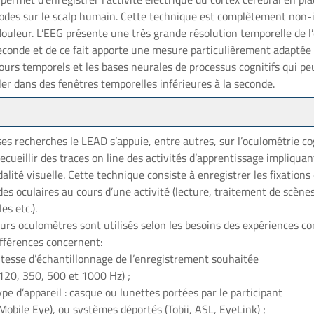
rodes sur le scalp humain. Cette technique est complètement non-
ouleur. L’EEG présente une très grande résolution temporelle de l’
seconde et de ce fait apporte une mesure particulièrement adaptée
ours temporels et les bases neurales de processus cognitifs qui p
er dans des fenêtres temporelles inférieures à la seconde.
es recherches le LEAD s’appuie, entre autres, sur l’oculométrie co
ecueillir des traces on line des activités d’apprentissage impliquan
alité visuelle. Cette technique consiste à enregistrer les fixations 
es oculaires au cours d’une activité (lecture, traitement de scène
les etc.).
urs oculomètres sont utilisés selon les besoins des expériences co
ifférences concernent:
itesse d’échantillonnage de l’enregistrement souhaitée
120, 350, 500 et 1000 Hz) ;
ype d’appareil : casque ou lunettes portées par le participant
Mobile Eye), ou systèmes déportés (Tobii, ASL, EyeLink) ;