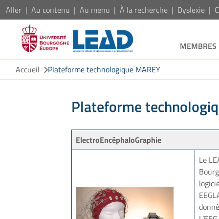
Aller
Au contenu
Au menu
À la recherche
Dyslexie
C
MEMBRES
Accueil
Plateforme technologique MAREY
Plateforme technolog
ElectroEncéphaloGraphie
Le LE
Bourg
logici
EEGL
donné
L’EEG 