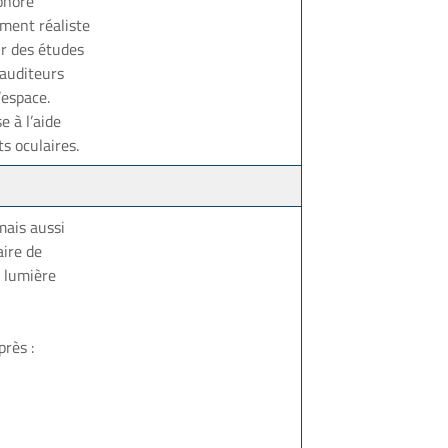
onore
ment réaliste
ur des études
 auditeurs
’espace.
e à l’aide
 oculaires.
mais aussi
aire de
e lumière
rès :