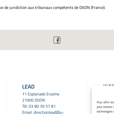
usive de juridiction aux tribunaux compétents de DIJON (France).
LEAD
INF
LÉG
11 Esplanade Erasme
21000 DIJON
Menti
Pour offrir l
Tél.
03 80 39 57 81
pour stocker 
Gérer
technologies 
Email.
directionlead@u-