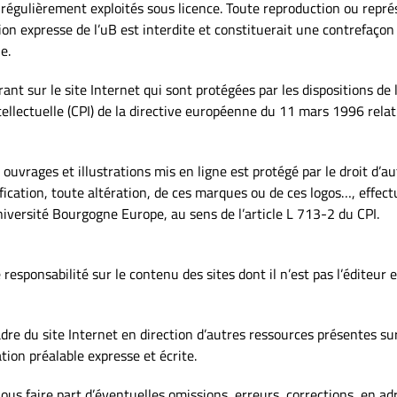
régulièrement exploités sous licence. Toute reproduction ou représe
ion expresse de l’uB est interdite et constituerait une contrefaçon
e.
nt sur le site Internet qui sont protégées par les dispositions de l
tellectuelle (CPI) de la directive européenne du 11 mars 1996 relat
ouvrages et illustrations mis en ligne est protégé par le droit d’a
fication, toute altération, de ces marques ou de ces logos…, effect
niversité Bourgogne Europe, au sens de l’article L 713-2 du CPI.
esponsabilité sur le contenu des sites dont il n’est pas l’éditeur e
adre du site Internet en direction d’autres ressources présentes s
ation préalable expresse et écrite.
ous faire part d’éventuelles omissions, erreurs, corrections, en adr