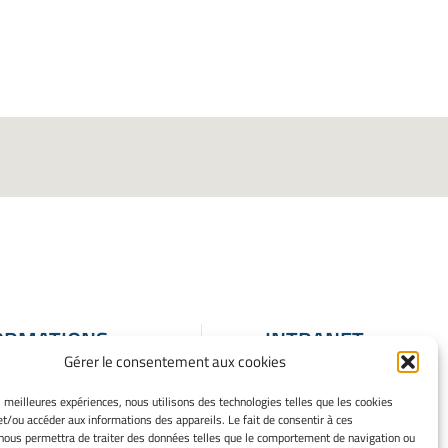
ORMATIONS
INTRANET
Gérer le consentement aux cookies
ALES
ons Légales
es meilleures expériences, nous utilisons des technologies telles que les cookies
et/ou accéder aux informations des appareils. Le fait de consentir à ces
 mes cookies
nous permettra de traiter des données telles que le comportement de navigation ou