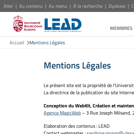
Aller
Au contenu
Au menu
À la recherche
Dyslexie
C
MEMBRES
Accueil
Mentions Légales
Mentions Légales
Le présent site est la propriété de l’Univers
La directrice de la publication du site Int
Conception du WebKit, Création et maintena
Agence MagicWeb
– 3 Rue Joseph Milsand, 
Elaboration des contenus : LEAD
Contact webmaster :
sandrine.pinson@-bour