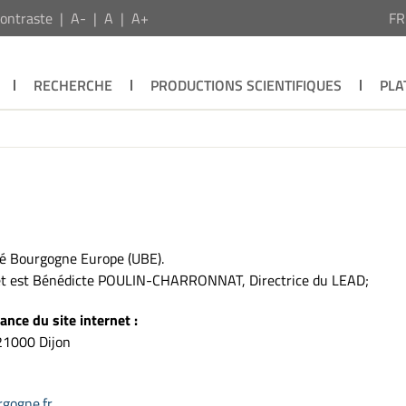
ontraste
A-
A
A+
F
RECHERCHE
PRODUCTIONS SCIENTIFIQUES
PLA
ité Bourgogne Europe (UBE).
ernet est Bénédicte POULIN-CHARRONNAT, Directrice du LEAD;
nce du site internet :
21000 Dijon
gogne.fr