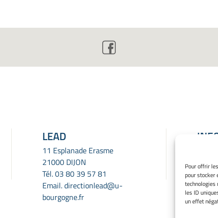
LEAD
INF
LÉG
11 Esplanade Erasme
21000 DIJON
Menti
Pour offrir l
Tél.
03 80 39 57 81
pour stocker 
Gérer
technologies 
Email.
directionlead@u-
Politi
les ID unique
bourgogne.fr
Déclar
un effet négat
confid