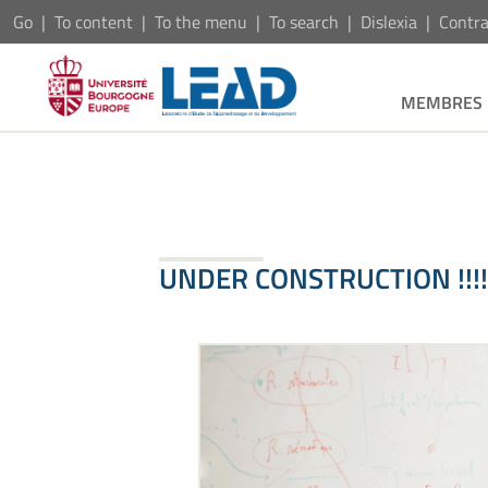
Go
To content
To the menu
To search
Dislexia
Contra
MEMBRES
UNDER CONSTRUCTION !!!!