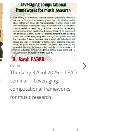
EVENTS
EVENTS
Thursday 3 April 2025 – LEAD
Thursday 20 march 2
f
seminar – Leveraging
7th day of scientific c
computational frameworks
with secondary schoo
for music research
students