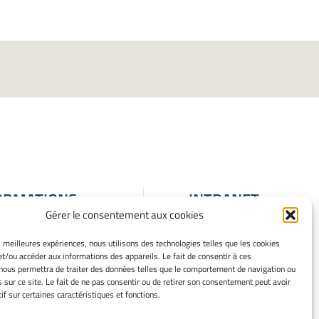
ORMATIONS
INTRANET
Gérer le consentement aux cookies
ALES
ons Légales
es meilleures expériences, nous utilisons des technologies telles que les cookies
et/ou accéder aux informations des appareils. Le fait de consentir à ces
 mes cookies
nous permettra de traiter des données telles que le comportement de navigation ou
que de cookies
s sur ce site. Le fait de ne pas consentir ou de retirer son consentement peut avoir
ation de
if sur certaines caractéristiques et fonctions.
entialité