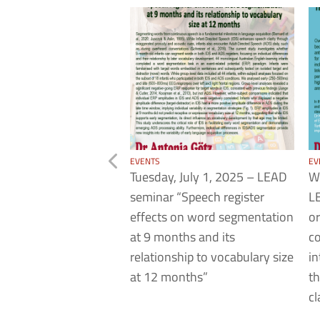
EVENTS
EV
Tuesday, July 1, 2025 – LEAD
W
seminar “Speech register
LE
effects on word segmentation
or
at 9 months and its
co
relationship to vocabulary size
in
at 12 months”
th
c