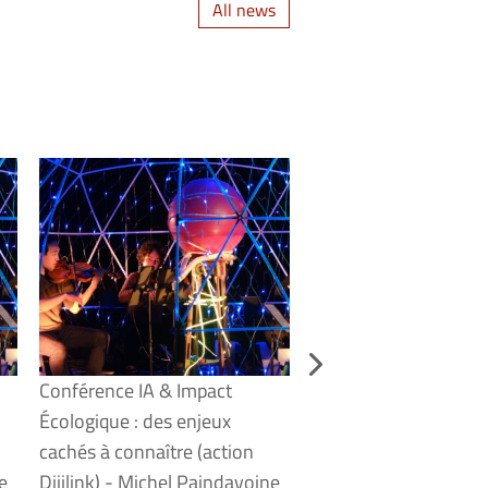
All news
Conférence IA & Impact
Lumière sur... la perc
Écologique : des enjeux
la musique par notre
cachés à connaître (action
- Podcast - Emmanue
e
Dijilink) - Michel Paindavoine
- Septembre 2025