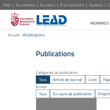
Aller
Au contenu
Au menu
À la recherche
Dyslexie
C
MEMBRES
Accueil
Publications
Publications
Catégories de publication
Tous
Article de Journal
Livre
Pap
Année
Tous
En cours de publication
Prepri