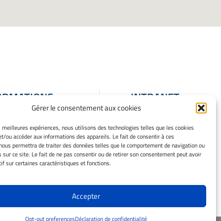
ORMATIONS
INTRANET
Gérer le consentement aux cookies
ALES
ons Légales
es meilleures expériences, nous utilisons des technologies telles que les cookies
et/ou accéder aux informations des appareils. Le fait de consentir à ces
 mes cookies
nous permettra de traiter des données telles que le comportement de navigation ou
que de cookies
s sur ce site. Le fait de ne pas consentir ou de retirer son consentement peut avoir
ation de
if sur certaines caractéristiques et fonctions.
entialité
issement
Accepter
Opt-out preferences
Déclaration de confidentialité