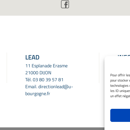
LEAD
INF
LÉG
11 Esplanade Erasme
21000 DIJON
Menti
Pour offrir l
Tél.
03 80 39 57 81
pour stocker 
Gérer
technologies 
Email.
directionlead@u-
Politi
les ID unique
bourgogne.fr
Déclar
un effet négat
confid
Avert