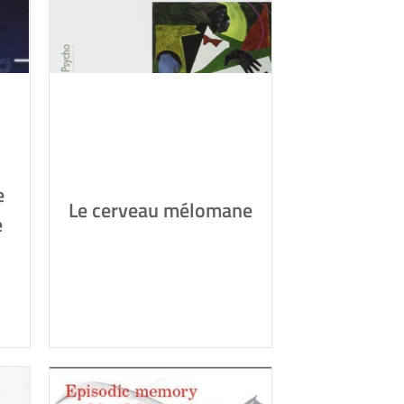
e
Le cerveau mélomane
e