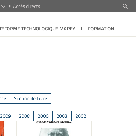
R
Accès directs
TEFORME TECHNOLOGIQUE MAREY
FORMATION
nce
Section de Livre
2009
2008
2006
2003
2002
2001
1995
1