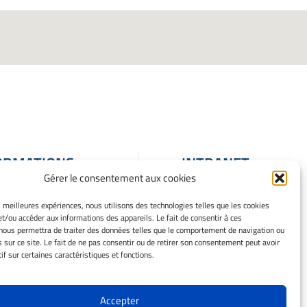
ORMATIONS
INTRANET
Gérer le consentement aux cookies
ALES
ons Légales
es meilleures expériences, nous utilisons des technologies telles que les cookies
et/ou accéder aux informations des appareils. Le fait de consentir à ces
 mes cookies
nous permettra de traiter des données telles que le comportement de navigation ou
que de cookies
s sur ce site. Le fait de ne pas consentir ou de retirer son consentement peut avoir
ation de
if sur certaines caractéristiques et fonctions.
entialité
issement
Accepter