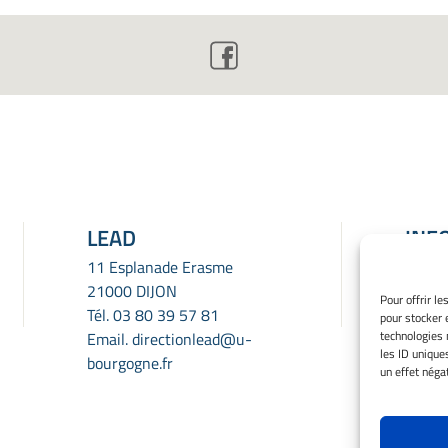
LEAD
INF
LÉG
11 Esplanade Erasme
21000 DIJON
Menti
Pour offrir l
Tél.
03 80 39 57 81
pour stocker 
Gérer
technologies 
Email.
directionlead@u-
Politi
les ID unique
bourgogne.fr
Déclar
un effet négat
confid
Avert