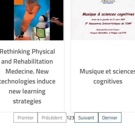
Rethinking Physical
and Rehabilitation
Medecine. New
Musique et science
technologies induce
cognitives
new learning
strategies
Premier
Précédent
1
2
3
Suivant
Dernier