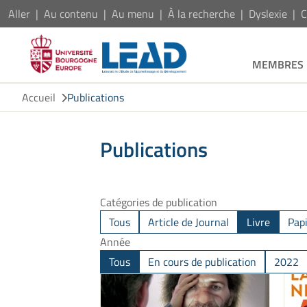
Aller
Au contenu
Au menu
À la recherche
Dyslexie
C
MEMBRES
Accueil
Publications
Publications
Catégories de publication
Tous
Article de Journal
Livre
Pap
Année
Tous
En cours de publication
2022