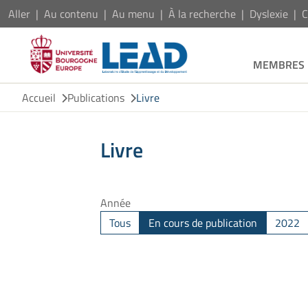
Aller
Au contenu
Au menu
À la recherche
Dyslexie
C
MEMBRES
Accueil
Publications
Livre
Livre
Année
Tous
En cours de publication
2022