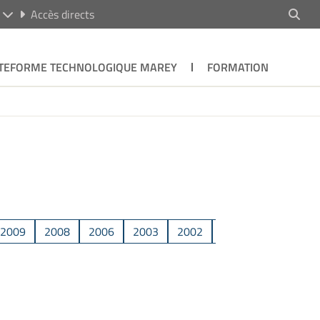
R
Accès directs
TEFORME TECHNOLOGIQUE MAREY
FORMATION
2009
2008
2006
2003
2002
2001
1995
1