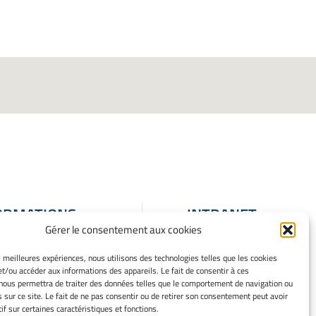
ORMATIONS
INTRANET
Gérer le consentement aux cookies
ALES
ons Légales
es meilleures expériences, nous utilisons des technologies telles que les cookies
et/ou accéder aux informations des appareils. Le fait de consentir à ces
 mes cookies
nous permettra de traiter des données telles que le comportement de navigation ou
que de cookies
s sur ce site. Le fait de ne pas consentir ou de retirer son consentement peut avoir
ation de
if sur certaines caractéristiques et fonctions.