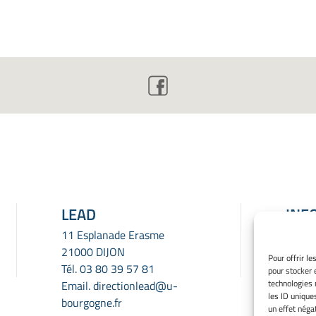
LEAD
INF
LÉG
11 Esplanade Erasme
21000 DIJON
Menti
Pour offrir l
Tél.
03 80 39 57 81
pour stocker 
Gérer
technologies 
Email.
directionlead@u-
Politi
les ID unique
bourgogne.fr
Déclar
un effet négat