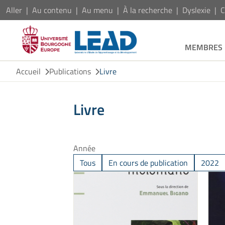
Aller
Au contenu
Au menu
À la recherche
Dyslexie
C
MEMBRES
Accueil
Publications
Livre
Livre
Année
Tous
En cours de publication
2022