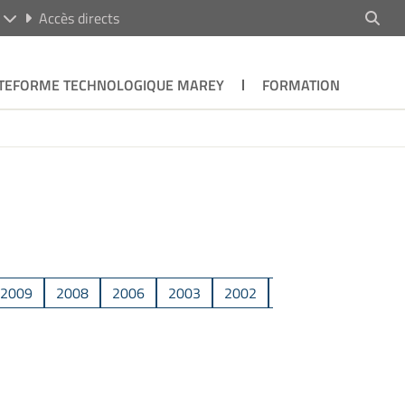
R
Accès directs
TEFORME TECHNOLOGIQUE MAREY
FORMATION
2009
2008
2006
2003
2002
2001
1995
1