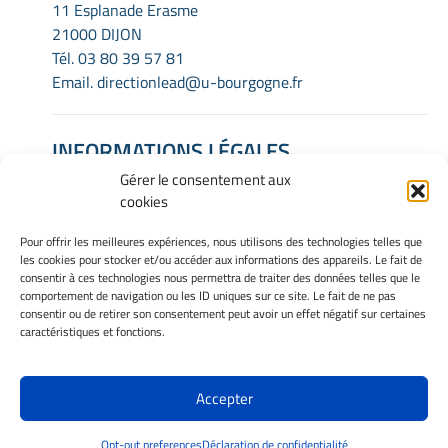
11 Esplanade Erasme
21000 DIJON
Tél.
03 80 39 57 81
Email.
directionlead@u-bourgogne.fr
INFORMATIONS LÉGALES
Gérer le consentement aux
Mentions Légales
cookies
Gérer mes cookies
Politique de cookies
Pour offrir les meilleures expériences, nous utilisons des technologies telles que
Déclaration de confidentialité
les cookies pour stocker et/ou accéder aux informations des appareils. Le fait de
Avertissement
consentir à ces technologies nous permettra de traiter des données telles que le
comportement de navigation ou les ID uniques sur ce site. Le fait de ne pas
consentir ou de retirer son consentement peut avoir un effet négatif sur certaines
caractéristiques et fonctions.
INTRANET
Accepter
Site Officiel - LEAD - Laboratoire d'Étude de l'Apprentissage et du
Développement @ 2026
Opt-out preferences
Déclaration de confidentialité