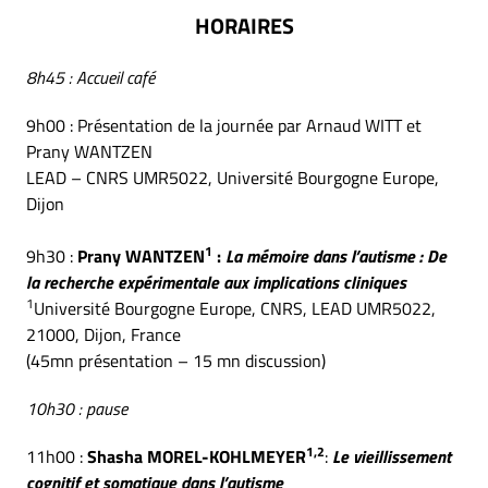
HORAIRES
8h45 : Accueil café
9h00 : Présentation de la journée par Arnaud WITT et
Prany WANTZEN
LEAD – CNRS UMR5022, Université Bourgogne Europe,
Dijon
1
9h30 :
Prany WANTZEN
:
La mémoire dans l’autisme : De
la recherche expérimentale aux implications cliniques
1
Université Bourgogne Europe, CNRS, LEAD UMR5022,
21000, Dijon, France
(45mn présentation – 15 mn discussion)
10h30 : pause
1,2
11h00 :
Shasha MOREL-KOHLMEYER
:
Le vieillissement
cognitif et somatique dans l’autisme