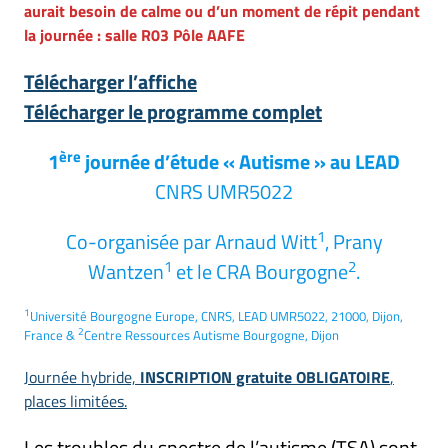
aurait besoin de calme ou d’un moment de répit pendant
la journée : salle R03 Pôle AAFE
Télécharger l’affiche
Télécharger le programme complet
ère
1
journée d’étude « Autisme » au LEAD
CNRS UMR5022
1
Co-organisée par Arnaud Witt
, Prany
1
2
Wantzen
et le CRA Bourgogne
.
1
Université Bourgogne Europe, CNRS, LEAD UMR5022, 21000, Dijon,
2
France &
Centre Ressources Autisme Bourgogne, Dijon
Journée hybride,
INSCRIPTION gratuite OBLIGATOIRE
,
places limitées.
Les troubles du spectre de l’autisme (TSA) sont