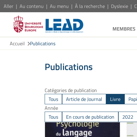
Aller
Au contenu
Au menu
À la recherche
Dyslexie
C
MEMBRES
Accueil
Publications
Publications
Catégories de publication
Tous
Article de Journal
Livre
Pap
Année
Tous
En cours de publication
2022