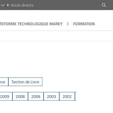
R
Accès directs
TEFORME TECHNOLOGIQUE MAREY
FORMATION
nce
Section de Livre
2009
2008
2006
2003
2002
2001
1995
1