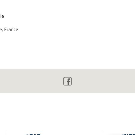
le
e, France