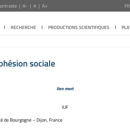
ontraste
A-
A
A+
F
RECHERCHE
PRODUCTIONS SCIENTIFIQUES
PLA
ohésion sociale
lien mort
IUF
é de Bourgogne – Dijon, France