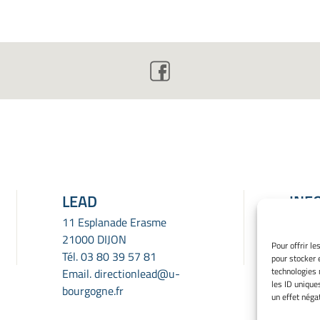
LEAD
INF
LÉG
11 Esplanade Erasme
21000 DIJON
Menti
Pour offrir l
Tél.
03 80 39 57 81
pour stocker 
Gérer
technologies 
Email.
directionlead@u-
Politi
les ID unique
bourgogne.fr
Déclar
un effet négat
confid