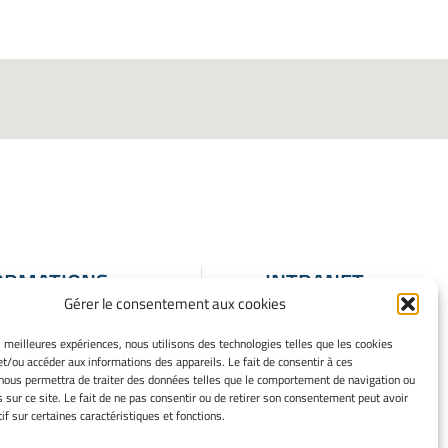
ORMATIONS
INTRANET
Gérer le consentement aux cookies
ALES
ons Légales
es meilleures expériences, nous utilisons des technologies telles que les cookies
et/ou accéder aux informations des appareils. Le fait de consentir à ces
 mes cookies
nous permettra de traiter des données telles que le comportement de navigation ou
que de cookies
s sur ce site. Le fait de ne pas consentir ou de retirer son consentement peut avoir
ation de
if sur certaines caractéristiques et fonctions.
entialité