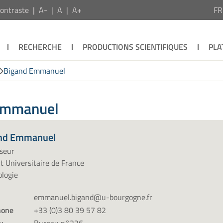
ontraste
A-
A
A+
F
RECHERCHE
PRODUCTIONS SCIENTIFIQUES
PLA
Bigand Emmanuel
 Emmanuel
nd Emmanuel
seur
ut Universitaire de France
logie
emmanuel.bigand@u-bourgogne.fr
hone
+33 (0)3 80 39 57 82