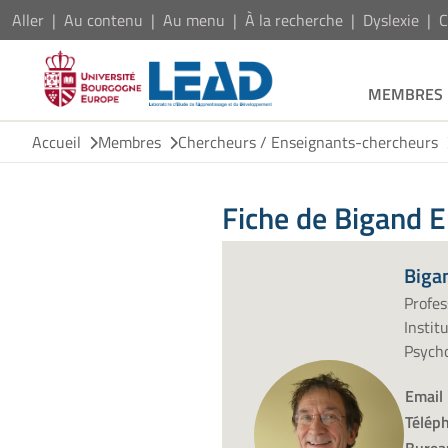
Aller
Au contenu
Au menu
À la recherche
Dyslexie
C
MEMBRES
Accueil
Membres
Chercheurs / Enseignants-chercheurs
Fiche de Bigand
Biga
Profes
Instit
Psycho
Email
Télép