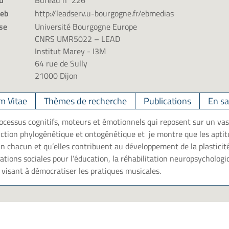
u
Bureau n°226
web
http://leadserv.u-bourgogne.fr/ebmedias
se
Université Bourgogne Europe
CNRS UMR5022 – LEAD
Institut Marey - I3M
64 rue de Sully
21000 Dijon
m Vitae
Thèmes de recherche
Publications
En sa
rocessus cognitifs, moteurs et émotionnels qui reposent sur un va
onction phylogénétique et ontogénétique et je montre que les apti
n chacun et qu’elles contribuent au développement de la plasticité
cations sociales pour l’éducation, la réhabilitation neuropsycholog
 visant à démocratiser les pratiques musicales.