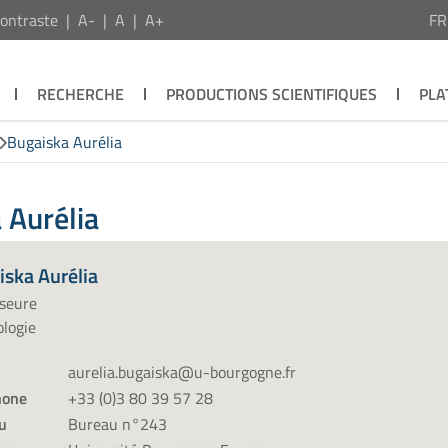
ontraste
A-
A
A+
F
RECHERCHE
PRODUCTIONS SCIENTIFIQUES
PLA
Bugaiska Aurélia
 Aurélia
iska Aurélia
sseure
logie
aurelia.bugaiska@u-bourgogne.fr
hone
+33 (0)3 80 39 57 28
u
Bureau n°243