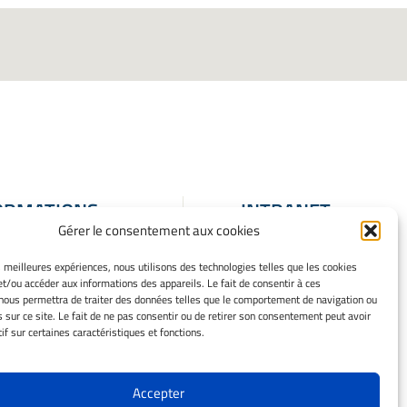
ORMATIONS
INTRANET
Gérer le consentement aux cookies
ALES
ons Légales
es meilleures expériences, nous utilisons des technologies telles que les cookies
et/ou accéder aux informations des appareils. Le fait de consentir à ces
 mes cookies
nous permettra de traiter des données telles que le comportement de navigation ou
que de cookies
s sur ce site. Le fait de ne pas consentir ou de retirer son consentement peut avoir
ation de
if sur certaines caractéristiques et fonctions.
entialité
issement
Accepter