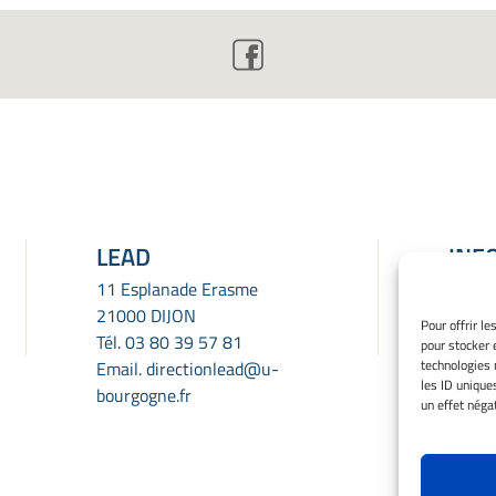
LEAD
INF
LÉG
11 Esplanade Erasme
21000 DIJON
Menti
Pour offrir l
Tél.
03 80 39 57 81
pour stocker 
Gérer
technologies 
Email.
directionlead@u-
Politi
les ID unique
bourgogne.fr
Déclar
un effet négat
confid
Avert