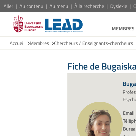
Aller
Au contenu
Au menu
À la recherche
Dyslexie
C
MEMBRES
Accueil
Membres
Chercheurs / Enseignants-chercheurs
Fiche de Bugaiska
Buga
Profe
Psycho
Email
Télép
Burea