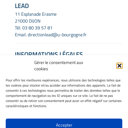
LEAD
11 Esplanade Erasme
21000 DIJON
Tél.
03 80 39 57 81
Email.
directionlead@u-bourgogne.fr
INFORMATIONS LÉGALES
Gérer le consentement aux
Mentions Légales
cookies
Gérer mes cookies
Politique de cookies
Pour offrir les meilleures expériences, nous utilisons des technologies telles que
Déclaration de confidentialité
les cookies pour stocker et/ou accéder aux informations des appareils. Le fait de
Avertissement
consentir à ces technologies nous permettra de traiter des données telles que le
comportement de navigation ou les ID uniques sur ce site. Le fait de ne pas
consentir ou de retirer son consentement peut avoir un effet négatif sur certaines
caractéristiques et fonctions.
INTRANET
Accepter
Site Officiel - LEAD - Laboratoire d'Étude de l'Apprentissage et du