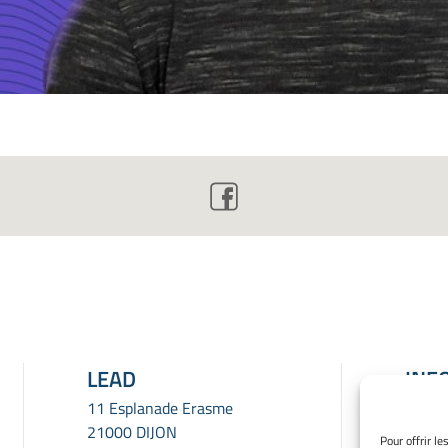
LEAD
INF
LÉG
11 Esplanade Erasme
21000 DIJON
Menti
Pour offrir l