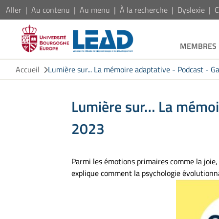
Aller
Au contenu
Au menu
À la recherche
Dyslexie
C
MEMBRES
Accueil
Lumière sur... La mémoire adaptative - Podcast - 
Lumière sur… La mémoi
2023
Parmi les émotions primaires comme la joie, l
explique comment la psychologie évolution