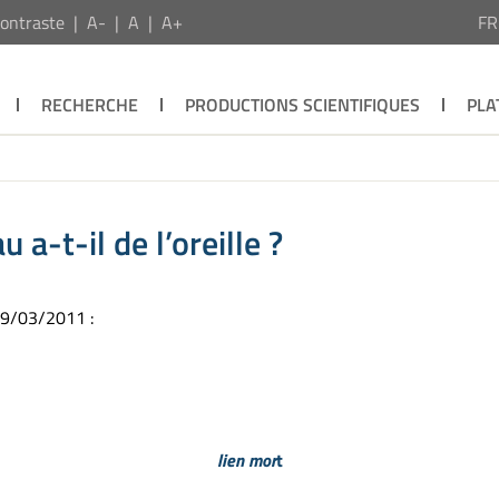
ontraste
A-
A
A+
F
RECHERCHE
PRODUCTIONS SCIENTIFIQUES
PLA
 a-t-il de l’oreille ?
29/03/2011 :
lien mor
t