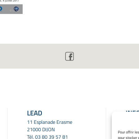
LEAD
INF
LÉG
11 Esplanade Erasme
21000 DIJON
Menti
Pour offrir l
Tél.
03 80 39 57 81
pour stocker 