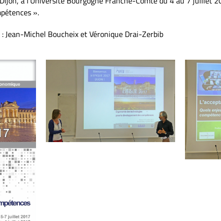
ijon, à l’Université Bourgogne Franche-Comté du 4 au 7 juillet 
pétences ».
 : Jean-Michel Boucheix et Véronique Drai-Zerbib