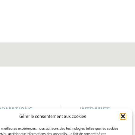
ORMATIONS
INTRANET
Gérer le consentement aux cookies
ALES
ons Légales
es meilleures expériences, nous utilisons des technologies telles que les cookies
et/ou accéder aux informations des appareils. Le fait de consentir à ces