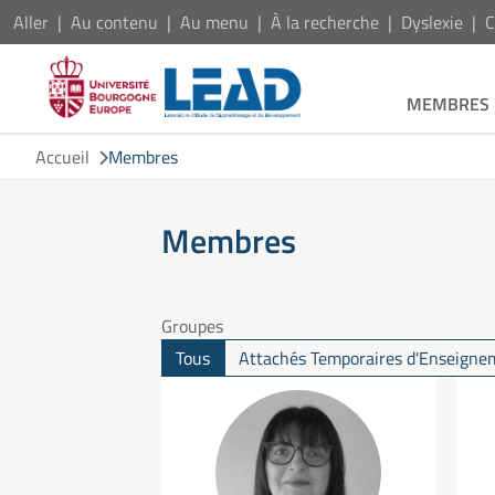
Aller
Au contenu
Au menu
À la recherche
Dyslexie
C
MEMBRES
Accueil
Membres
Membres
Groupes
Tous
Attachés Temporaires d'Enseignem